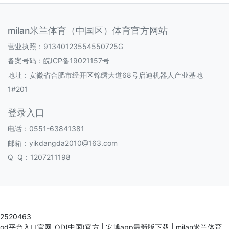
milan米兰体育（中国区）体育官方网站
营业执照：91340123554550725G
备案号码：
皖ICP备19021157号
地址：安徽省合肥市经开区锦绣大道68号启迪机器人产业基地
1#201
登录入口
电话：0551-63841381
邮箱：yikdangda2010@163.com
Q Q：1207211198
2520463
od平台入口官网_OD(中国)官方
|
安博app最新版下载
|
milan米兰体育