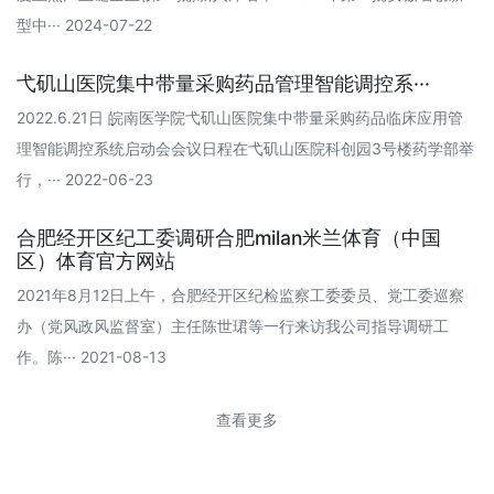
型中··· 2024-07-22
弋矶山医院集中带量采购药品管理智能调控系···
2022.6.21日 皖南医学院弋矶山医院集中带量采购药品临床应用管
理智能调控系统启动会会议日程在弋矶山医院科创园3号楼药学部举
行，··· 2022-06-23
合肥经开区纪工委调研合肥milan米兰体育（中国
区）体育官方网站
2021年8月12日上午，合肥经开区纪检监察工委委员、党工委巡察
办（党风政风监督室）主任陈世珺等一行来访我公司指导调研工
作。陈··· 2021-08-13
查看更多