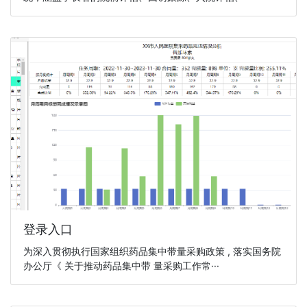
登录入口
为深入贯彻执行国家组织药品集中带量采购政策 , 落实国务院
办公厅《 关于推动药品集中带 量采购工作常···