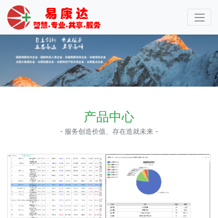
产品中心
- 服务创造价值、存在造就未来 -